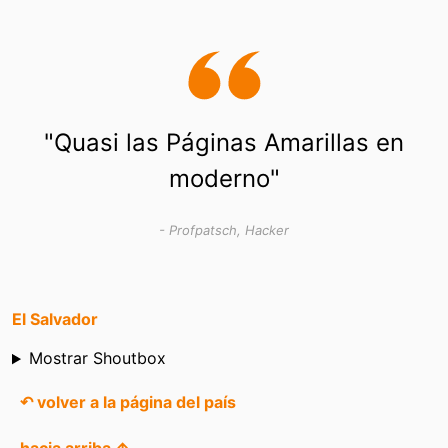
"Quasi las Páginas Amarillas en
moderno"
- Profpatsch, Hacker
El Salvador
Shoutbox
Mostrar Shoutbox
↶ volver a la página del país
hacia arriba ↑